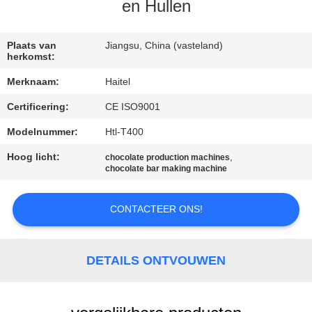
CONTACTEER
en Hullen
ONS
Plaats van
Jiangsu, China (vasteland)
herkomst:
VERZOEK
Merknaam:
Haitel
OM
Certificering:
CE ISO9001
EEN
Modelnummer:
Htl-T400
CITAAT
Hoog licht:
,
chocolate production machines
chocolate bar making machine
SITEMAP
CONTACTEER ONS!
PRIVACY
POLICY
DETAILS ONTVOUWEN