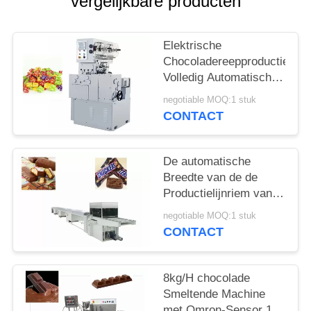
vergelijkbare producten
Elektrische
Chocoladereepproductielijn,
Volledig Automatisch
Knipsel en het
negotiable MOQ:1 stuk
Verdraaien van de
CONTACT
Zwitserse Sugus-
Machine van de
Suikergoedverpakking
De automatische
Breedte van de de
Productielijnriem van
de Snackpastei Met
negotiable MOQ:1 stuk
een laag bedekte
CONTACT
Chocoladereep 400
mm
8kg/H chocolade
Smeltende Machine
met Omron-Sensor 1