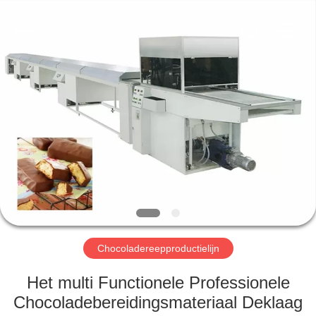
RichYin
Machinery
Co.,
Ltd.
All
Rights
Reserved.
HUIS
PRODUCTEN
ONGEVEER
ONS
FABRIEKSREIS
Chocoladereepproductielijn
KWALITEITSCONTROLE
Het multi Functionele Professionele
Chocoladebereidingsmateriaal Deklaag