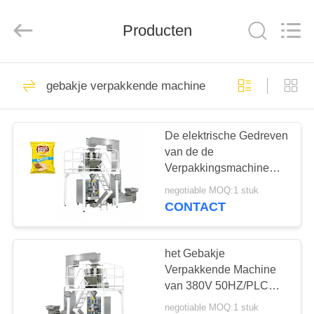
RichYin
Machinery
Co.,
Ltd.
Producten
All
Rights
Reserved.
HUIS
86
gebakje verpakkende machine
suikergoedproductielijn
PRODUCTEN
De elektrische Gedreven
van de de
ONGEVEER
Verpakkingsmachine
ONS
van de Type Verticale
negotiable MOQ:1 stuk
Snack Snelle Snelheid
CONTACT
5-60 Zakken/Min
46
FABRIEKSREIS
het Gebakje
Chocoladereepproductiel
KWALITEITSCONTROLE
Verpakkende Machine
van 380V 50HZ/PLC
Machine van de
negotiable MOQ:1 stuk