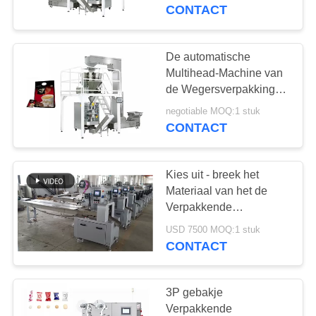
CONTACTEER
Controle de Multi
CONTACT
Hoofdverpakking
ONS
De automatische
30
VERZOEK
Multihead-Machine van
De Productielijn van
OM
de Wegersverpakking
voor Chips 3
EEN
het snackvoedsel
negotiable MOQ:1 stuk
Jaargarantie
CONTACT
CITAAT
Kies uit - breek het
SITEMAP
Materiaal van het de
Verpakkende
23
Machineroestvrije staal
PRIVACY
USD 7500 MOQ:1 stuk
van het Hoge
CONTACT
POLICY
Graanproductielijn
snelheidsmasker af
3P gebakje
Verpakkende