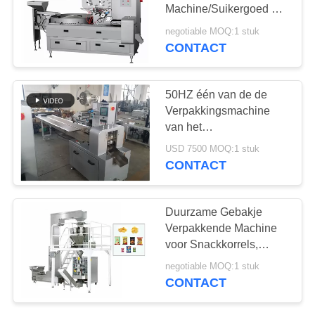
Machine/Suikergoed de
Zak Verpakkende
negotiable MOQ:1 stuk
Machines van het
CONTACT
25
Snoepjeshoofdkussen
het materiaal van de
50HZ één van de de
bakkerijproductie
Verpakkingsmachine
van het
Spaandermasker
USD 7500 MOQ:1 stuk
Functie van de de
CONTACT
Zelfdiagnosemislukking
34
Duurzame Gebakje
de automatische
Verpakkende Machine
voor Snackkorrels,
machine van de
Popcorn, Pinda
negotiable MOQ:1 stuk
voedselverpakking
CONTACT