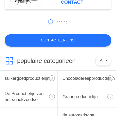
CONTACT
136
gebakje
loading...
verpakkende
machine
CONTACTEER ONS!
populaire categorieën
Alle
124
Suikergoed die
suikergoedproductielijn
Chocoladereepproductielijn
Machine vormen
De Productielijn van
Graanproductielijn
het snackvoedsel
de automatische