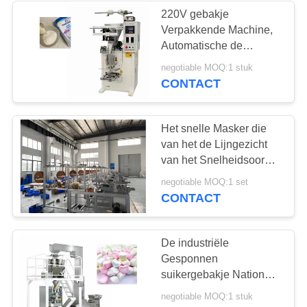
220V gebakje
Verpakkende Machine,
83
Automatische de
suikergoed
Pindakaashoning van
negotiable MOQ:1 stuk
de Saladejam Het
CONTACT
verpakkende
Vullen Machine
machine
Het snelle Masker die
van het de Lijngezicht
van het Snelheidsoor
Machine met het
34
negotiable MOQ:1 set
Verzegelen Functie
CONTACT
chocolade
maken
verpakkende
De industriële
Gesponnen
machine
suikergebakje Nationale
Norm van de
negotiable MOQ:1 stuk
Verpakkingsmachine