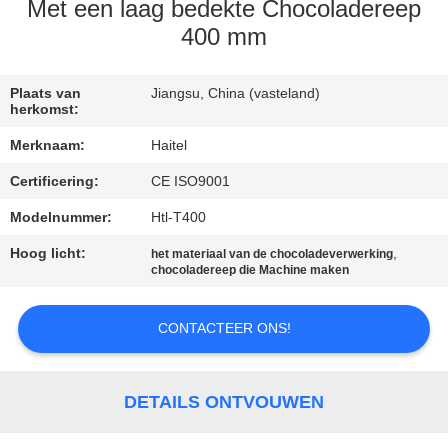
CONTACTEER
Met een laag bedekte Chocoladereep
ONS
400 mm
VERZOEK
Plaats van
Jiangsu, China (vasteland)
herkomst:
OM
Merknaam:
Haitel
EEN
Certificering:
CE ISO9001
CITAAT
Modelnummer:
Htl-T400
Hoog licht:
,
SITEMAP
het materiaal van de chocoladeverwerking
chocoladereep die Machine maken
PRIVACY
CONTACTEER ONS!
POLICY
DETAILS ONTVOUWEN