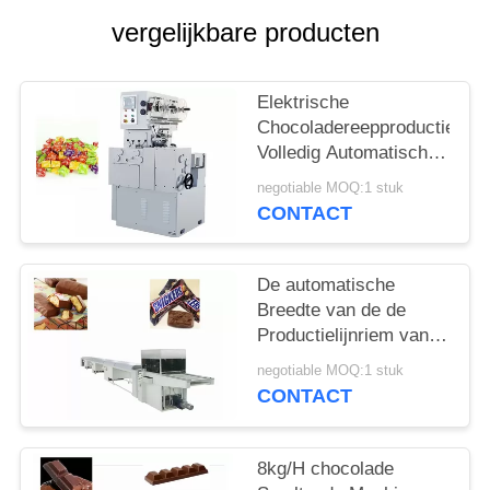
vergelijkbare producten
Elektrische
Chocoladereepproductielijn,
Volledig Automatisch
Knipsel en het
negotiable MOQ:1 stuk
Verdraaien van de
CONTACT
Zwitserse Sugus-
Machine van de
Suikergoedverpakking
De automatische
Breedte van de de
Productielijnriem van
de Snackpastei Met
negotiable MOQ:1 stuk
een laag bedekte
CONTACT
Chocoladereep 400
mm
8kg/H chocolade