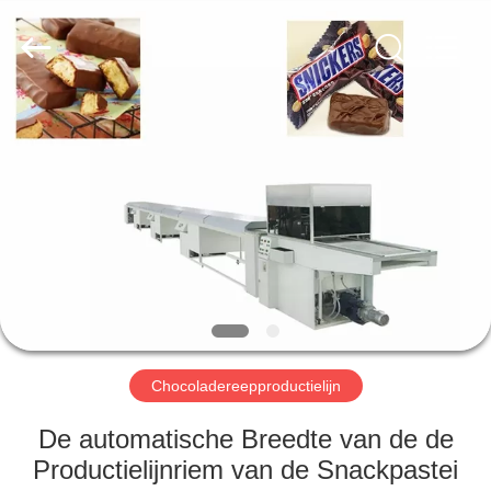
RichYin
Machinery
Co.,
Ltd.
All
Rights
Reserved.
HUIS
PRODUCTEN
ONGEVEER
ONS
FABRIEKSREIS
Chocoladereepproductielijn
KWALITEITSCONTROLE
De automatische Breedte van de de
Productielijnriem van de Snackpastei