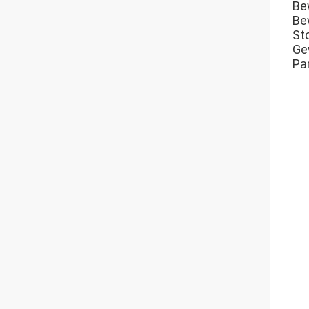
Be
Be
St
Ge
Pa