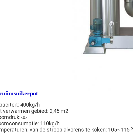
cuümsuikerpot
paciteit: 400kg/h
t verwarmen gebied: 2,45 m2
oomdruk:
<0>
oomconsumptie: 110kg/h
mperaturen. van de stroop alvorens te koken: 105~115