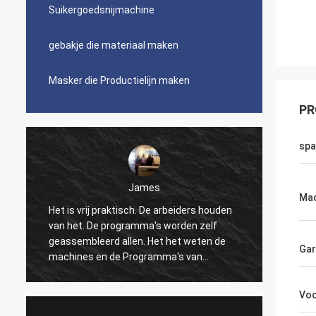
Suikergoedsnijmachine
gebakje die materiaal maken
Masker die Productielijn maken
PR
spa
James
Mac
Het is vrij praktisch. De arbeiders houden
Mooi, 
van het. De programma's worden zelf
logisti
geassembleerd allen. Het het weten de
wat ma
Gar
machines en de Programma's van
de verp
numerieke controle kunnen tot het dans
verkop
maken. Ik ben niet comfortabel met alle
Ingeni
Vo
gegevens super-permanente montages.
snelle