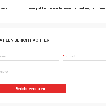
zonderlijk, zeer dankbaar aan de
ende dienst van de verkoper.
keren
de verpakkende machine van het suikergoedbrood
enskoper.
AT EEN BERICHT ACHTER
Bericht Versturen