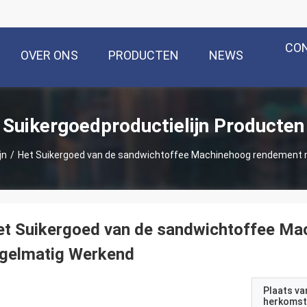
CO
OVER ONS
PRODUCTEN
NEWS
Suikergoedproductielijn Producten
jn
/
Het Suikergoed van de sandwichtoffee Machinehoog rendement 
et Suikergoed van de sandwichtoffee Ma
egelmatig Werkend
Plaats va
herkomst