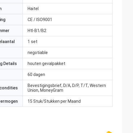
m
Haitel
ing
CE / ISO9001
mmer
Htl-B1/B2
elaantal
1 set
negotiable
g Details
houten gevalpakket
60 dagen
Bevestigingsbrief, D/A, D/P, T/T, Western
condities
Union, MoneyGram
 vermogen
15 Stuk/Stukken per Maand