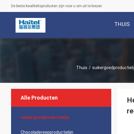
De beste kwaliteitsproducten zijn voor u om uit te kiezen
THUIS
Thuis
/
suikergoedproductieli
Alle Producten
H
r
suikergoedproductielijn
Chocoladereepproductielijn