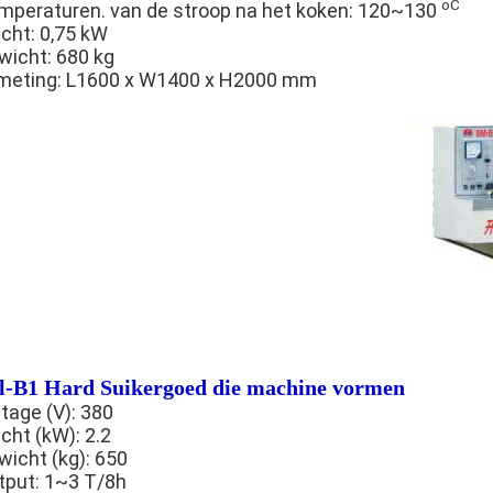
oC
mperaturen. van de stroop na het koken: 120~130
cht: 0,75 kW
wicht: 680 kg
meting: L1600 x W1400 x H2000 mm
l-B1 Hard Suikergoed die machine vormen
tage (V): 380
cht (kW): 2.2
wicht (kg): 650
tput: 1~3 T/8h