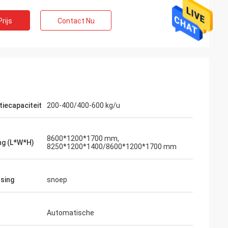
rijs
Contact Nu
iecapaciteit
200-400/400-600 kg/u
8600*1200*1700 mm,
s
ng (L*W*H)
8250*1200*1400/8600*1200*1700 mm
oede, éénjarige
t. De machine is
sing
snoep
Automatische