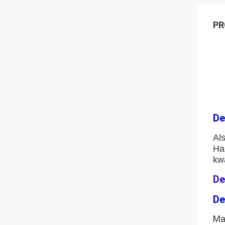
PR
De
Al
Ha
kwa
De
De
Ma