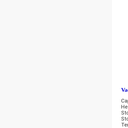
Va
Ca
He
St
St
Te