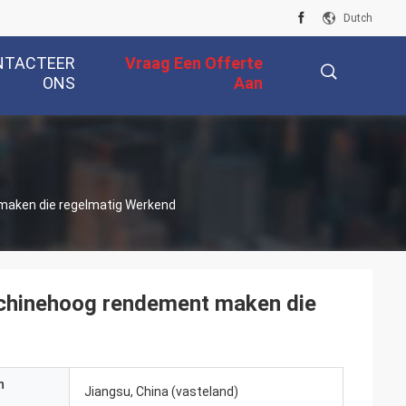
Dutch
NTACTEER
Vraag Een Offerte
ONS
Aan
描
maken die regelmatig Werkend
述
chinehoog rendement maken die
n
Jiangsu, China (vasteland)