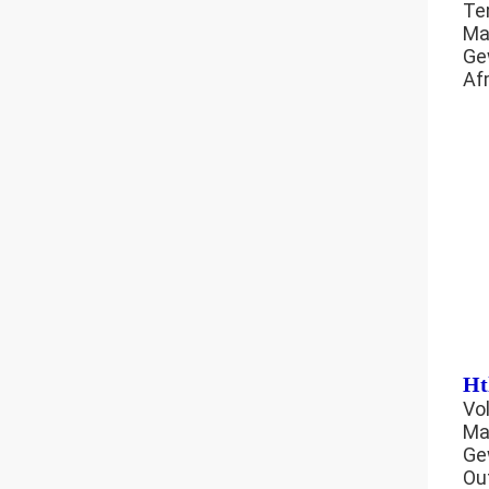
Te
Ma
Ge
Af
Ht
Vol
Ma
Ge
Ou