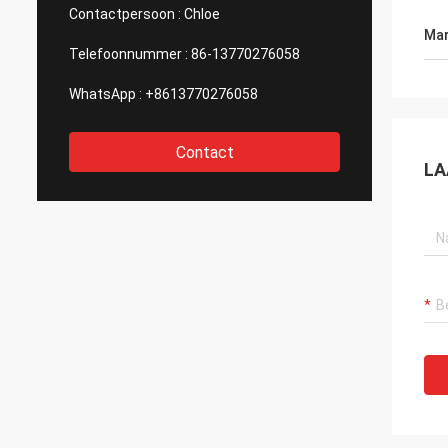
van af
Contactpersoon :
Chloe
nadenk
Mar
Gewet
Telefoonnummer :
86-13770276058
WhatsApp :
+8613770276058
Contact
LA