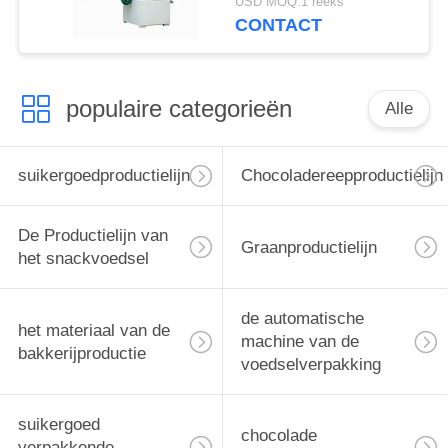
USD MOQ:1 reeks
CONTACT
populaire categorieën
Alle
suikergoedproductielijn
Chocoladereepproductielijn
De Productielijn van
Graanproductielijn
het snackvoedsel
de automatische
het materiaal van de
machine van de
bakkerijproductie
voedselverpakking
suikergoed
chocolade
verpakkende