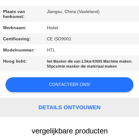
CONTACTEER
ONS
Plaats van
Jiangsu, China (Vasteland)
herkomst:
Merknaam:
Haitel
VERZOEK
Certificering:
CE ISO9001
OM
EEN
Modelnummer:
HTL
CITAAT
Hoog licht:
,
het Masker die van 1.5kw KN95 Machine maken
50pcs/min masker die materiaal maken
SITEMAP
CONTACTEER ONS!
PRIVACY
DETAILS ONTVOUWEN
POLICY
vergelijkbare producten