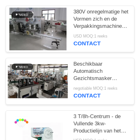
380V onregelmatige het
Vormen zich en de
Verpakkingsmachine
van het
USD MOQ:1 reeks
Lollysuikergoed
CONTACT
Beschikbaar
Automatisch
Gezichtsmasker
Machine maken/het
negotiable MOQ:1 reeks
Masker die van N95
CONTACT
Kn95 Fpp2 Materiaal
maken
3 T/8h-Centrum - de
Vullende 3kw-
Productielijn van het
Melksuikergoed