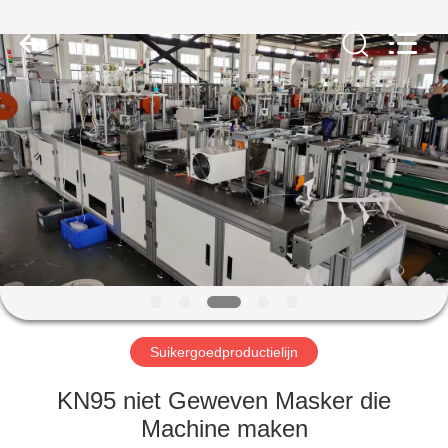
RichYin
Machinery
Co.,
Ltd.
All
Rights
Reserved.
HUIS
PRODUCTEN
ONGEVEER
ONS
FABRIEKSREIS
Suikergoedproductielijn
KWALITEITSCONTROLE
KN95 niet Geweven Masker die
Machine maken