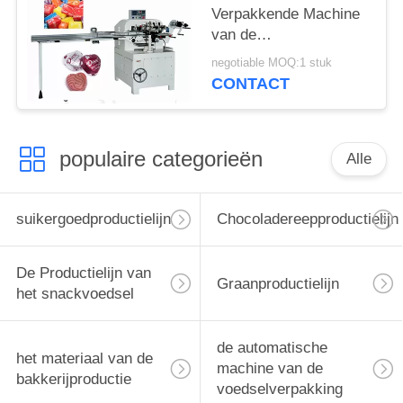
Verpakkende Machine
van de
Aluminiumfolie/de
negotiable MOQ:1 stuk
Verpakkingsmachine
CONTACT
van Envelopvouwen
populaire categorieën
Alle
suikergoedproductielijn
Chocoladereepproductielijn
De Productielijn van
Graanproductielijn
het snackvoedsel
de automatische
het materiaal van de
machine van de
bakkerijproductie
voedselverpakking