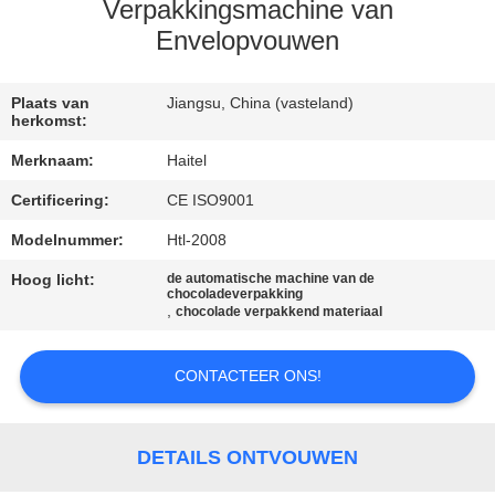
CONTACTEER
Verpakkingsmachine van
ONS
Envelopvouwen
VERZOEK
Plaats van
Jiangsu, China (vasteland)
herkomst:
OM
Merknaam:
Haitel
EEN
Certificering:
CE ISO9001
CITAAT
Modelnummer:
Htl-2008
Hoog licht:
de automatische machine van de
SITEMAP
chocoladeverpakking
,
chocolade verpakkend materiaal
PRIVACY
CONTACTEER ONS!
POLICY
DETAILS ONTVOUWEN