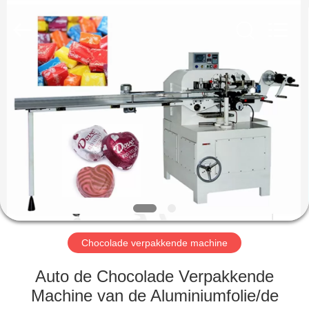
RichYin
Machinery
Co.,
Ltd.
All
Rights
Reserved.
HUIS
PRODUCTEN
ONGEVEER
ONS
FABRIEKSREIS
Chocolade verpakkende machine
KWALITEITSCONTROLE
Auto de Chocolade Verpakkende
Machine van de Aluminiumfolie/de