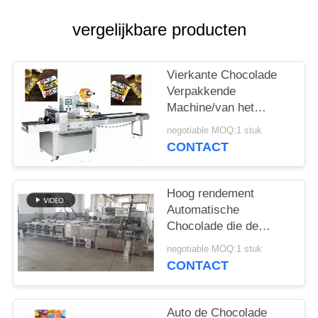
vergelijkbare producten
Vierkante Chocolade
Verpakkende
Machine/van het
Snoepjesvoedsel
negotiable MOQ:1 stuk
Verpakkingsmachine
CONTACT
Hoog rendement
Automatische
Chocolade die de
Controle van de
negotiable MOQ:1 stuk
Verpakkende
CONTACT
Machinefrequentie
vouwen
Auto de Chocolade