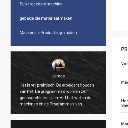
Suikergoedsnijmachine
gebakje die materiaal maken
Masker die Productielijn maken
PR
Vo
James
ma
Het is vrij praktisch. De arbeiders houden
Mooi, 
van het. De programma's worden zelf
logisti
geassembleerd allen. Het het weten de
wat ma
Het
machines en de Programma's van
de verp
Sne
numerieke controle kunnen tot het dans
verkop
maken. Ik ben niet comfortabel met alle
Ingeni
gegevens super-permanente montages.
snelle
Mar