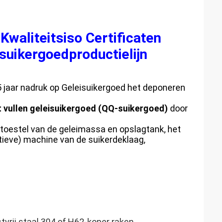
Kwaliteitsiso Certificaten
 suikergoedproductielijn
5 jaar nadruk op Geleisuikergoed het deponeren
t vullen geleisuikergoed (QQ-suikergoed)
door
oktoestel van de geleimassa en opslagtank, het
tieve) machine van de suikerdeklaag,
tvrij staal 304 of H62-koper raken.