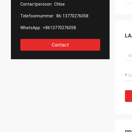
van af
Contactpersoon :
Chloe
nadenk
Gewet
Telefoonnummer :
86-13770276058
WhatsApp :
+8613770276058
LA
Contact