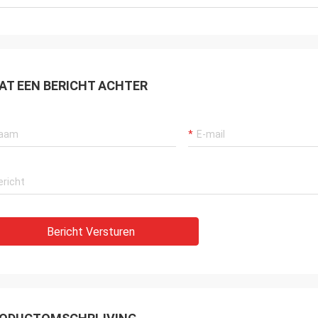
zonderlijk, zeer dankbaar aan de
ende dienst van de verkoper.
enskoper.
AT EEN BERICHT ACHTER
Bericht Versturen