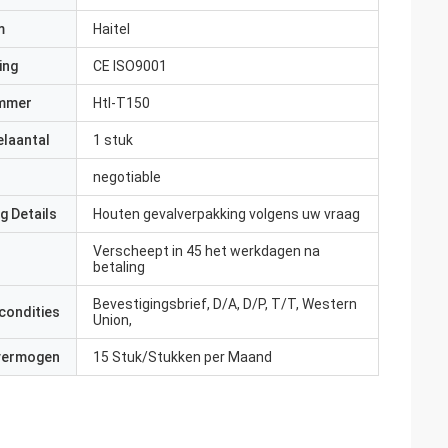
m
Haitel
ing
CE ISO9001
mmer
Htl-T150
elaantal
1 stuk
negotiable
g Details
Houten gevalverpakking volgens uw vraag
Verscheept in 45 het werkdagen na
betaling
Bevestigingsbrief, D/A, D/P, T/T, Western
condities
Union,
 vermogen
15 Stuk/Stukken per Maand