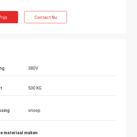
rijs
Contact Nu
ng
380V
s
t
500 KG
oede, éénjarige
t. De machine is
ssing
snoep
ie materiaal maken