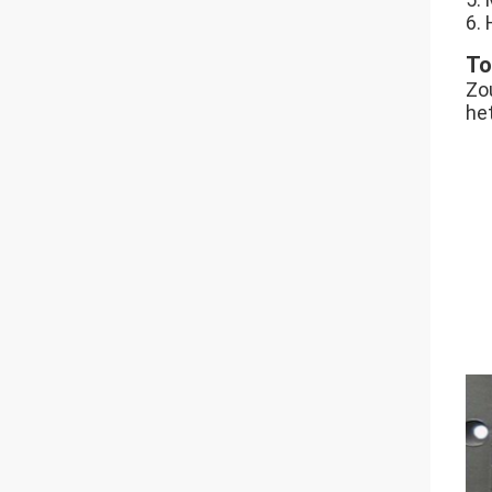
6.
To
Zo
he