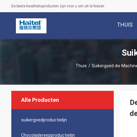
De beste kwaliteitsproducten zijn voor u om uit te kiezen
THUIS
Sui
Thuis
/
Suikergoed die Machin
Alle Producten
De
de
suikergoedproductielijn
Chocoladereepproductielijn