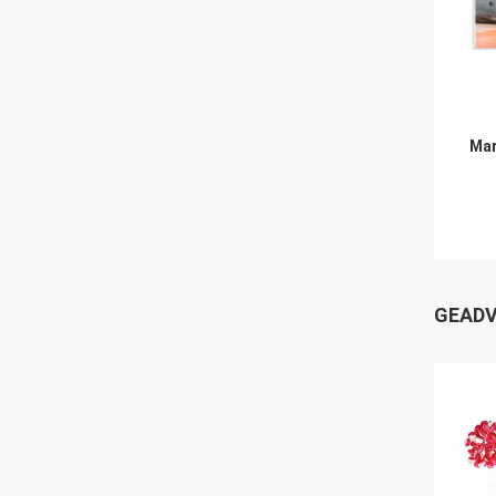
Mar
GEADV