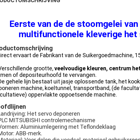
ODUCTOMSCHRIJVING
Eerste van de de stoomgelei van 
multifunctionele kleverige het
oductomschrijving
irect ervaart de Fabrikant van de Suikergoedmachine, 1
Verschillende grootte,
veelvoudige kleuren, centrum he
rmen of depositeurhoofd te vervangen.
De gehele lijn bestaat uit jasje oplossende tank, het ko
poneren machine, koeltunnel, transportband, (de faculta
acultatieve) oppervlakte oppoetsende machine.
ofdlijnen
andrijving: Het servo deponeren
 PLC MITSUBISHI controlemechanisme
 Vormen: Aluminiumlegering met Teflondeklaag
 Motor: ABB-merk.
Materiaal: Voor delen die voedsel, materieel gebruiksroes