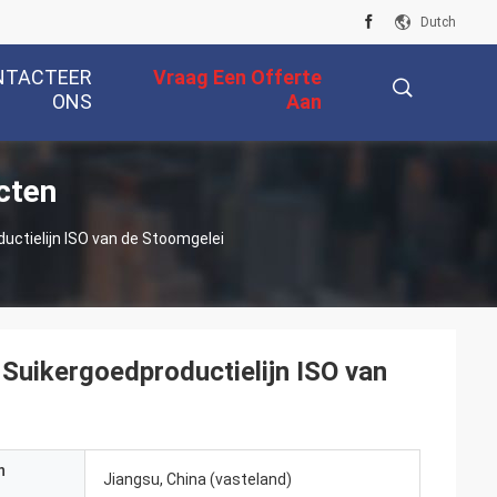
Dutch
NTACTEER
Vraag Een Offerte
ONS
Aan
cten
描
ductielijn ISO van de Stoomgelei
述
 Suikergoedproductielijn ISO van
n
Jiangsu, China (vasteland)