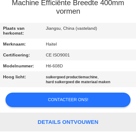
CONTACTEER
Machine Efficiënte Breedte 400mm
ONS
vormen
VERZOEK
Plaats van
Jiangsu, China (vasteland)
herkomst:
OM
Merknaam:
Haitel
EEN
Certificering:
CE ISO9001
CITAAT
Modelnummer:
Htl-608D
Hoog licht:
,
SITEMAP
suikergoed productiemachine
hard suikergoed die materiaal maken
PRIVACY
CONTACTEER ONS!
POLICY
DETAILS ONTVOUWEN