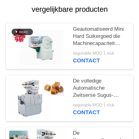
vergelijkbare producten
Geautomatiseerd Mini
Hard Suikergoed die
Machinecapaciteit
vormen 400-600 Kg/u
negotiable MOQ:1 stuk
CONTACT
De volledige
Automatische
Zwitserse Sugus-
Snijmachine van de
negotiable MOQ:1 stuk
Suikergoedverpakking
CONTACT
met Temperatuur
Constant System
De