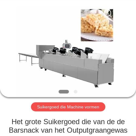
RichYin
Machinery
Co.,
Ltd.
All
Rights
Reserved.
HUIS
PRODUCTEN
ONGEVEER
ONS
FABRIEKSREIS
Suikergoed die Machine vormen
KWALITEITSCONTROLE
Het grote Suikergoed die van de de
Barsnack van het Outputgraangewas