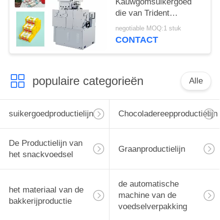
Kauwgomsuikergoed
die van Trident
Machine/Elektrische
negotiable MOQ:1 stuk
Draai Verpakkende
CONTACT
Machine vormen
populaire categorieën
Alle
suikergoedproductielijn
Chocoladereepproductielijn
De Productielijn van
Graanproductielijn
het snackvoedsel
de automatische
het materiaal van de
machine van de
bakkerijproductie
voedselverpakking