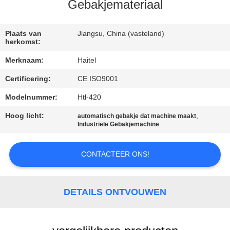
CONTACTEER
Gebakjemateriaal
ONS
Plaats van
Jiangsu, China (vasteland)
herkomst:
VERZOEK
Merknaam:
Haitel
OM
Certificering:
CE ISO9001
EEN
Modelnummer:
Htl-420
CITAAT
Hoog licht:
,
automatisch gebakje dat machine maakt
Industriële Gebakjemachine
SITEMAP
CONTACTEER ONS!
PRIVACY
POLICY
DETAILS ONTVOUWEN