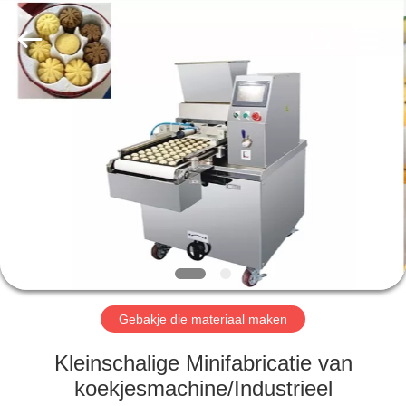
RichYin
Machinery
Co.,
Ltd.
All
Rights
Reserved.
HUIS
PRODUCTEN
ONGEVEER
ONS
FABRIEKSREIS
Gebakje die materiaal maken
KWALITEITSCONTROLE
Kleinschalige Minifabricatie van
koekjesmachine/Industrieel