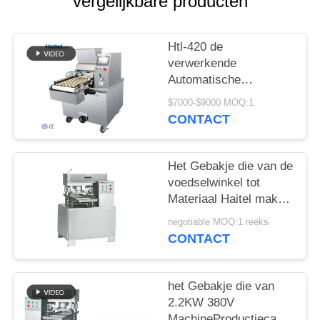
vergelijkbare producten
Htl-420 de
verwerkende
Automatische
Productielijn van de de
$7000-$9000 MOQ:1
Fabricatie van
CONTACT
koekjesmachine van
Fortuinkoekjes
Het Gebakje die van de
voedselwinkel tot
Materiaal Haitel maken
Kleine Kubussuiker die
negotiable MOQ:1 reeks
Machine maken
CONTACT
het Gebakje die van
2.2KW 380V
MachineProductiecapaciteit