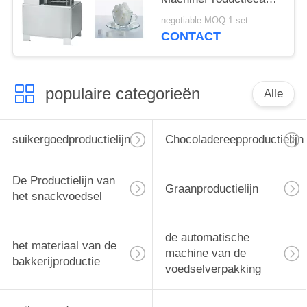
vormen 1~4
negotiable MOQ:1 set
T/Verschuiving
CONTACT
populaire categorieën
Alle
suikergoedproductielijn
Chocoladereepproductielijn
De Productielijn van
Graanproductielijn
het snackvoedsel
de automatische
het materiaal van de
machine van de
bakkerijproductie
voedselverpakking