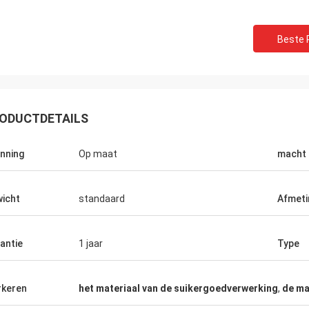
Beste P
ODUCTDETAILS
nning
Op maat
macht
Muktar
Thoma
icht
standaard
Afmeti
geschikt, atmosferisch, echt, is de
De machines zijn zeer g
ek ook zeer snel, selecteert heel
garantie, life-long diens
chines, ziet zeer tevreden dit, is
van goede kwaliteit.
antie
1 jaar
Type
akking zeer hard, strikt, zijn de
ers verzonden video, die
eursregelingen opdragen ook zeer
keren
het materiaal van de suikergoedverwerking
,
de ma
, fysieke en verkopersbeschrijving