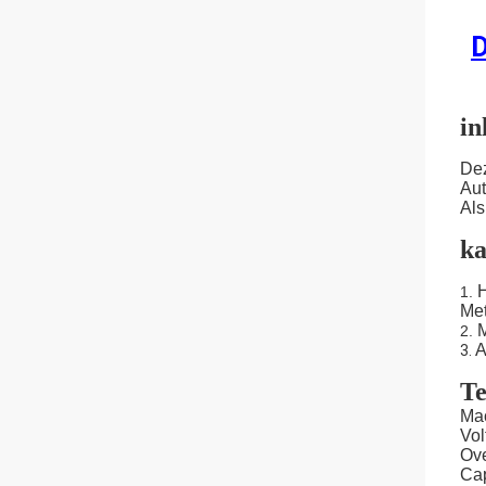
D
in
Dez
Aut
Als
ka
H
1.
Met
M
2.
A
3.
Te
Mac
Vol
Ov
Cap