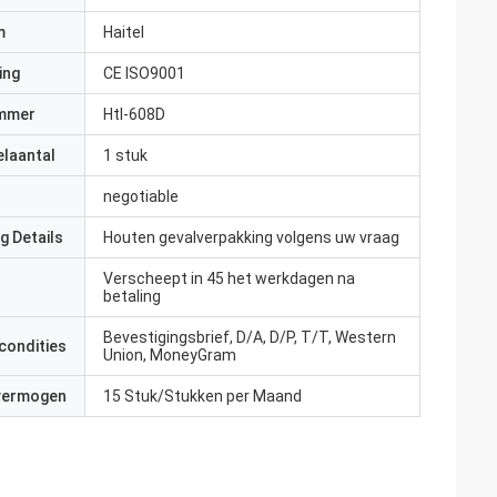
m
Haitel
ing
CE ISO9001
mmer
Htl-608D
elaantal
1 stuk
negotiable
g Details
Houten gevalverpakking volgens uw vraag
Verscheept in 45 het werkdagen na
betaling
Bevestigingsbrief, D/A, D/P, T/T, Western
condities
Union, MoneyGram
 vermogen
15 Stuk/Stukken per Maand