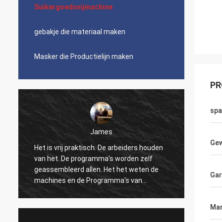
Suikergoedsnijmachine
gebakje die materiaal maken
Masker die Productielijn maken
PR
spa
James
Gew
Het is vrij praktisch. De arbeiders houden
Mooi, 
van het. De programma's worden zelf
logisti
geassembleerd allen. Het het weten de
wat ma
Gar
machines en de Programma's van
de verp
numerieke controle kunnen tot het dans
verkop
maken. Ik ben niet comfortabel met alle
Ingeni
Mar
gegevens super-permanente montages.
snelle