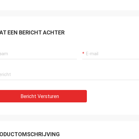
zonderlijk, zeer dankbaar aan de
ende dienst van de verkoper.
enskoper.
AT EEN BERICHT ACHTER
Bericht Versturen
ODUCTOMSCHRIJVING