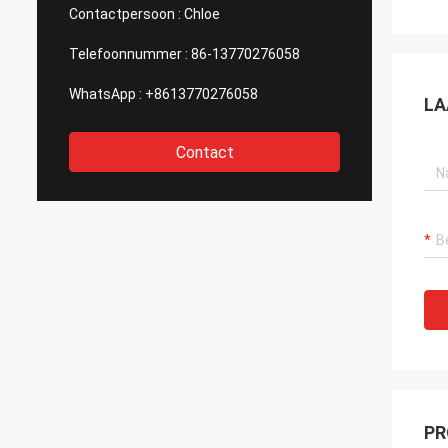
van af
Contactpersoon :
Chloe
nadenk
Gewet
Telefoonnummer :
86-13770276058
WhatsApp :
+8613770276058
LA
Contact
PR