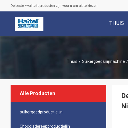
De beste kwaliteitsproducten zijn voor u om uit te kiezen
THUIS
Thuis
/
Suikergoedsnijmachine
/
Alle Producten
De
Ni
suikergoedproductielijn
Chocoladereepproductielijn