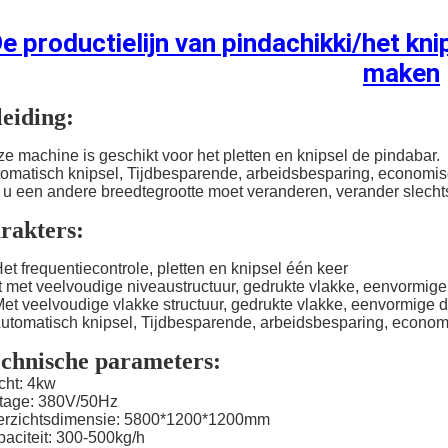
e productielijn van pindachikki/het kni
maken
leiding:
e machine is geschikt voor het pletten en knipsel de pindabar.
omatisch knipsel, Tijdbesparende, arbeidsbesparing, economis
 u een andere breedtegrootte moet veranderen, verander slechts
rakters:
et frequentiecontrole, pletten en knipsel één keer
 met veelvoudige niveaustructuur, gedrukte vlakke, eenvormige
et veelvoudige vlakke structuur, gedrukte vlakke, eenvormige d
utomatisch knipsel, Tijdbesparende, arbeidsbesparing, econom
chnische parameters:
ht: 4kw
tage: 380V/50Hz
erzichtsdimensie: 5800*1200*1200mm
aciteit: 300-500kg/h