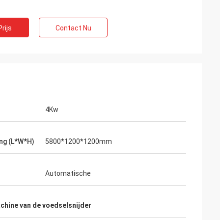
rijs
Contact Nu
4Kw
s
ng (L*W*H)
5800*1200*1200mm
oede, éénjarige
t. De machine is
Automatische
chine van de voedselsnijder