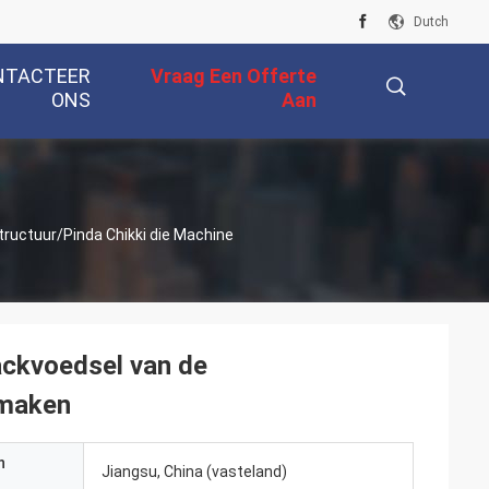
Dutch
NTACTEER
Vraag Een Offerte
ONS
Aan
描
tructuur/Pinda Chikki die Machine
述
ackvoedsel van de
 maken
n
Jiangsu, China (vasteland)