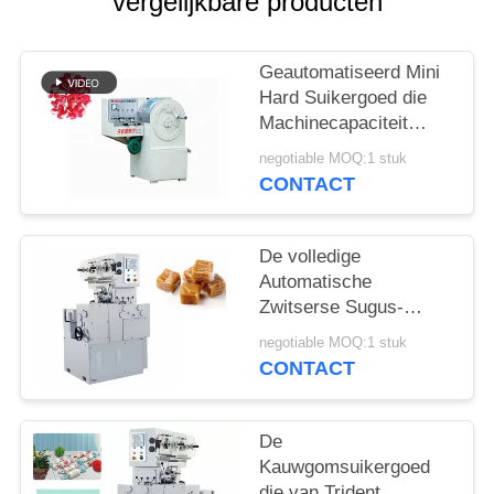
vergelijkbare producten
Geautomatiseerd Mini
Hard Suikergoed die
Machinecapaciteit
vormen 400-600 Kg/u
negotiable MOQ:1 stuk
CONTACT
De volledige
Automatische
Zwitserse Sugus-
Snijmachine van de
negotiable MOQ:1 stuk
Suikergoedverpakking
CONTACT
met Temperatuur
Constant System
De
Kauwgomsuikergoed
die van Trident