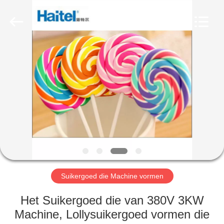
RichYin
Machinery
Co.,
Ltd.
All
Rights
Reserved.
HUIS
PRODUCTEN
ONGEVEER
ONS
FABRIEKSREIS
Suikergoed die Machine vormen
KWALITEITSCONTROLE
Het Suikergoed die van 380V 3KW
Machine, Lollysuikergoed vormen die