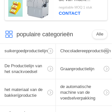
Machine/Elektrische
negotiable MOQ:1 stuk
Draai Verpakkende
CONTACT
Machine vormen
populaire categorieën
Alle
suikergoedproductielijn
Chocoladereepproductielijn
De Productielijn van
Graanproductielijn
het snackvoedsel
de automatische
het materiaal van de
machine van de
bakkerijproductie
voedselverpakking