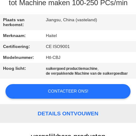
CONTACTEER
tot Machine maken 100-250 PCs/min
ONS
Plaats van
Jiangsu, China (vasteland)
herkomst:
VERZOEK
Merknaam:
Haitel
OM
Certificering:
CE ISO9001
EEN
Modelnummer:
Htl-CBJ
CITAAT
Hoog licht:
,
suikergoed productiemachine
de verpakkende Machine van de suikergoedbar
SITEMAP
CONTACTEER ONS!
PRIVACY
POLICY
DETAILS ONTVOUWEN