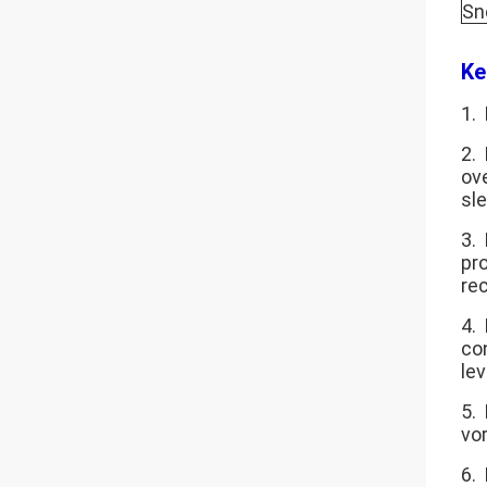
Sn
Ke
1.
2.
ov
sl
3.
pr
re
4.
co
le
5.
vo
6.