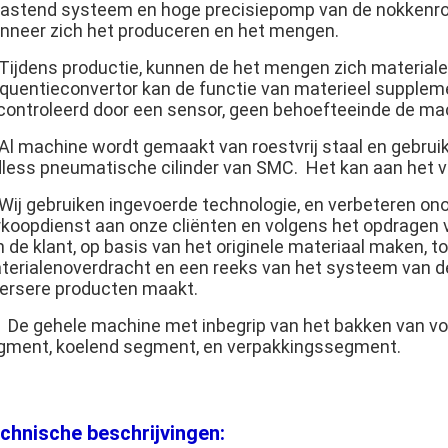
lastend systeem en hoge precisiepomp van de nokkenro
nneer zich het produceren en het mengen.
 Tijdens productie, kunnen de het mengen zich material
equentieconvertor kan de functie van materieel supplem
controleerd door een sensor, geen behoefteeinde de ma
 Al machine wordt gemaakt van roestvrij staal en gebru
dless pneumatische cilinder van SMC. Het kan aan het 
 Wij gebruiken ingevoerde technologie, en verbeteren on
rkoopdienst aan onze cliënten en volgens het opdragen v
n de klant, op basis van het originele materiaal maken,
terialenoverdracht en een reeks van het systeem van de
versere producten maakt.
. De gehele machine met inbegrip van het bakken van v
gment, koelend segment, en verpakkingssegment.
chnische beschrijvingen: