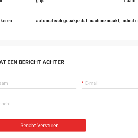
ur
grijs
naam
zonderlijk, zeer dankbaar aan de
ende dienst van de verkoper.
enskoper.
keren
automatisch gebakje dat machine maakt
,
Industr
AT EEN BERICHT ACHTER
Bericht Versturen