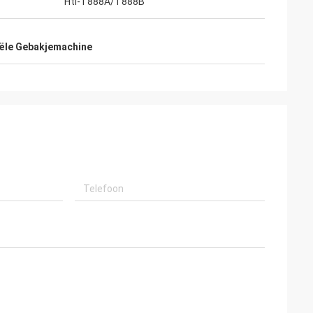
Htl-T888A/T888B
iële Gebakjemachine