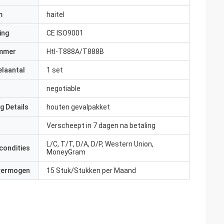
m
haitel
ing
CE ISO9001
mmer
Htl-T888A/T888B
elaantal
1 set
negotiable
g Details
houten gevalpakket
Verscheept in 7 dagen na betaling
L/C, T/T, D/A, D/P, Western Union,
condities
MoneyGram
 vermogen
15 Stuk/Stukken per Maand