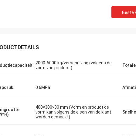
Beste P
ODUCTDETAILS
2000-6000 kg/verschuiving (volgens de
ductiecapaciteit
Totale
vorm van product.)
Muktar
Thoma
apdruk
0.6MPa
Afmeti
geschikt, atmosferisch, echt, is de
De machines zijn zeer g
ek ook zeer snel, selecteert heel
garantie, life-long diens
chines, ziet zeer tevreden dit, is
van goede kwaliteit.
400×300×30 mm (Vorm en product de
mgrootte
akking zeer hard, strikt, zijn de
vorm kan volgens de eisen van de klant
Snelhe
W*H)
worden gemaakt)
ers verzonden video, die
eursregelingen opdragen ook zeer
, fysieke en verkopersbeschrijving