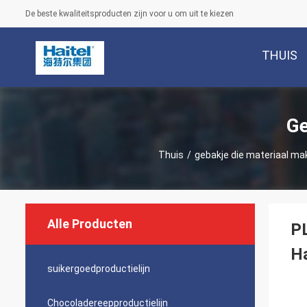
De beste kwaliteitsproducten zijn voor u om uit te kiezen
THUIS
Ge
Thuis
/
gebakje die materiaal ma
Alle Producten
PL
H
suikergoedproductielijn
Chocoladereepproductielijn