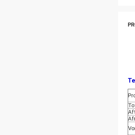
PR
Te
Pr
To
Af
Af
Vo