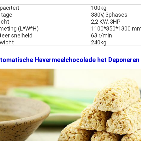
paciteit
100kg
ltage
380V, 3phases
cht
2,2 KW, 3HP
meting (L*W*H)
1100*850*1300 m
teer snelheid
63 r/min
wicht
240kg
tomatische Havermeelchocolade het Deponeren