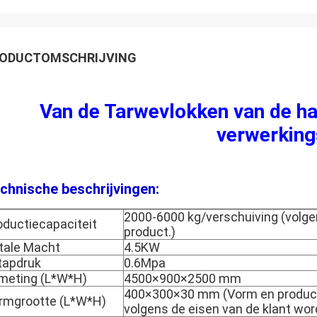
ODUCTOMSCHRIJVING
Van de Tarwevlokken van de ha
verwerkings
chnische beschrijvingen:
2000-6000 kg/verschuiving (volg
oductiecapaciteit
product.)
tale Macht
4.5KW
tapdruk
0.6Mpa
meting (L*W*H)
4500×900×2500 mm
400×300×30 mm (Vorm en product
rmgrootte (L*W*H)
volgens de eisen van de klant wo