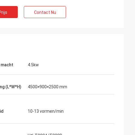
rijs
Contact Nu
 macht
4.5kw
s
ng (L*W*H)
4500×900×2500 mm
oede, éénjarige
t. De machine is
id
10-13 vormen/min