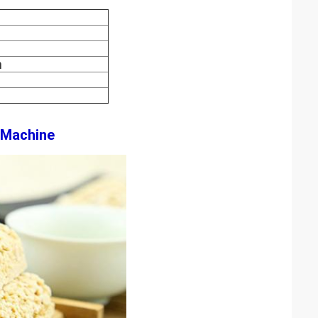
m
 Machine