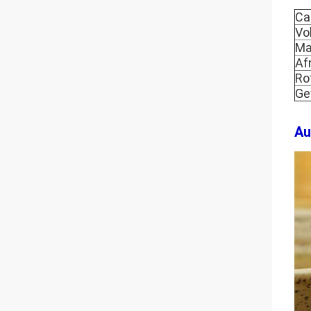
Ca
Vo
Ma
Af
Ro
Ge
Au