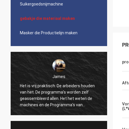
Suikergoedsnijmachine
gebakje die materiaal maken
Masker die Productielijn maken
PR
pro
James
Aft
Het is vrij praktisch. De arbeiders houden
Mooi, 
van het. De programma's worden zelf
logisti
geassembleerd allen. Het het weten de
wat ma
Vor
machines en de Programma's van
de verp
(L*
numerieke controle kunnen tot het dans
verkop
maken. Ik ben niet comfortabel met alle
Ingeni
gegevens super-permanente montages.
snelle