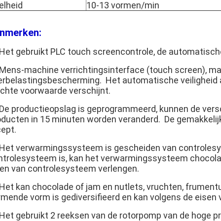
elheid
10-13 vormen/min
nmerken:
 Het gebruikt PLC touch screencontrole, de automatische
 Mens-machine verrichtingsinterface (touch screen), mat
erbelastingsbescherming. Het automatische veiligheid a
echte voorwaarde verschijnt.
 De productieopslag is geprogrammeerd, kunnen de versc
oducten in 15 minuten worden veranderd. De gemakkelijke
cept.
 Het verwarmingssysteem is gescheiden van controlesys
ntrolesysteem is, kan het verwarmingssysteem chocola
ven van controlesysteem verlengen.
 Het kan chocolade of jam en nutlets, vruchten, frumen
rmende vorm is gediversifieerd en kan volgens de eisen
 Het gebruikt 2 reeksen van de rotorpomp van de hoge p