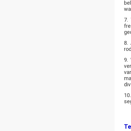
be
wa
7.
fr
ge
8.
ro
9.
ve
va
ma
di
10
se
Te