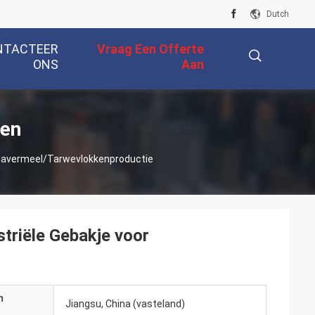
Dutch
NTACTEER
Vraag Een Offerte
ONS
Aan
描
ten
 Havermeel/Tarwevlokkenproductie
述
triële Gebakje voor
n
Jiangsu, China (vasteland)