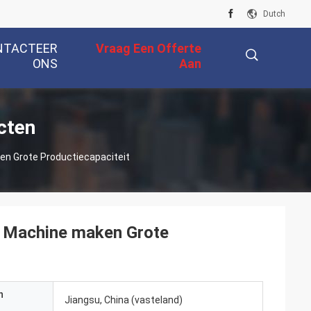
Dutch
NTACTEER
Vraag Een Offerte
ONS
Aan
描
cten
en Grote Productiecapaciteit
述
t Machine maken Grote
n
Jiangsu, China (vasteland)