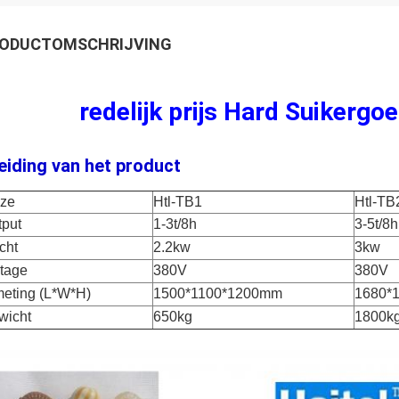
ODUCTOMSCHRIJVING
redelijk prijs Hard Suikerg
leiding van het product
jze
Htl-TB1
Htl-TB
tput
1-3t/8h
3-5t/8h
cht
2.2kw
3kw
ltage
380V
380V
meting (L*W*H)
1500*1100*1200mm
1680*
wicht
650kg
1800k