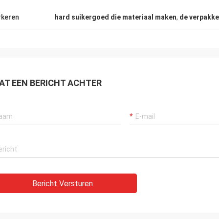
zonderlijk, zeer dankbaar aan de
ende dienst van de verkoper.
keren
hard suikergoed die materiaal maken
,
de verpakke
enskoper.
AT EEN BERICHT ACHTER
Bericht Versturen