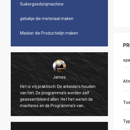
Suikergoedsnijmachine
gebakje die materiaal maken
Masker die Productielijn maken
PR
spa
James
Afm
Het is vrij praktisch. De arbeiders houden
Mooi, 
van het. De programma's worden zelf
logisti
geassembleerd allen. Het het weten de
wat ma
Toe
machines en de Programma's van
de verp
numerieke controle kunnen tot het dans
verkop
maken. Ik ben niet comfortabel met alle
Ingeni
Typ
gegevens super-permanente montages.
snelle