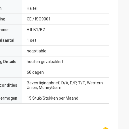
m
Haitel
ing
CE / ISO9001
mmer
Htl-B1/B2
elaantal
1 set
negotiable
g Details
houten gevalpakket
60 dagen
Bevestigingsbrief, D/A, D/P, T/T, Western
condities
Union, MoneyGram
 vermogen
15 Stuk/Stukken per Maand