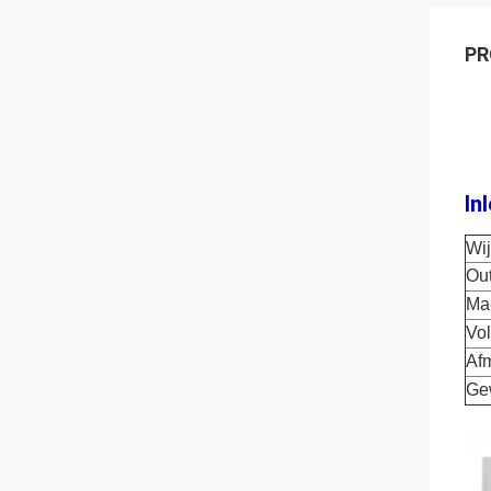
PR
In
Wi
Ou
Ma
Vo
Af
Ge