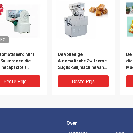
DEO
tomatiseerd Mini
De volledige
De
 Suikergoed die
Automatische Zwitserse
die
inecapaciteit
Sugus-Snijmachine van
Mac
en 400-600 Kg/u
de
Dra
Suikergoedverpakking
Ma
Beste Prijs
Beste Prijs
met Temperatuur
Constant System
Over