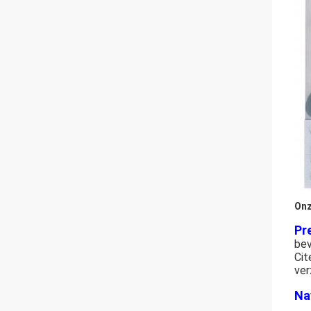
Onz
Pr
bev
Cit
ver
Na