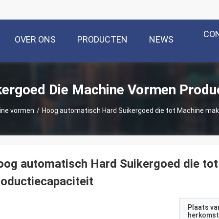
CO
OVER ONS
PRODUCTEN
NEWS
kergoed Die Machine Vormen Produ
ine vormen
/
Hoog automatisch Hard Suikergoed die tot Machine mak
og automatisch Hard Suikergoed die to
oductiecapaciteit
Plaats va
herkomst