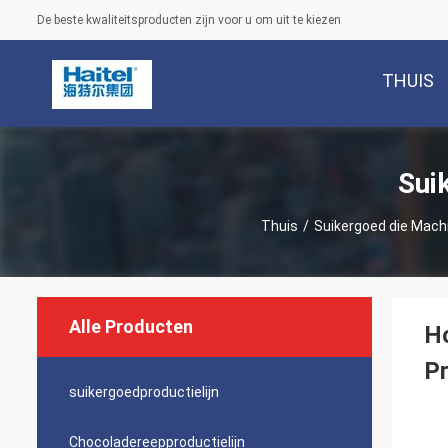
De beste kwaliteitsproducten zijn voor u om uit te kiezen
THUIS
Sui
Thuis
/
Suikergoed die Mach
Alle Producten
Ho
Pr
suikergoedproductielijn
Chocoladereepproductielijn