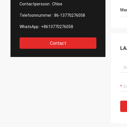
van af
Contactpersoon :
Chloe
nadenk
Mar
Gewet
Telefoonnummer :
86-13770276058
WhatsApp :
+8613770276058
Contact
LA