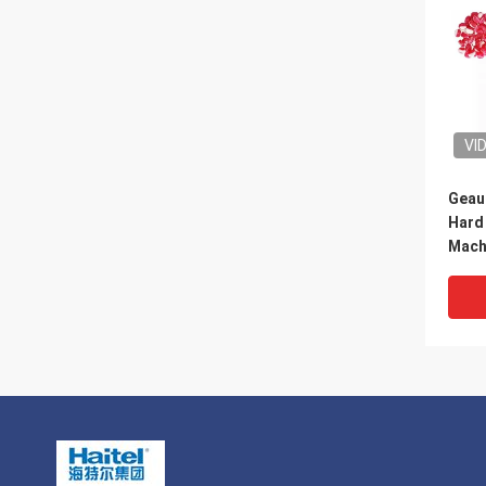
VI
Geau
Hard
Mach
vorm