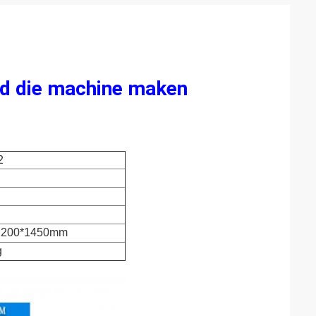
oed die machine maken
2
1200*1450mm
g