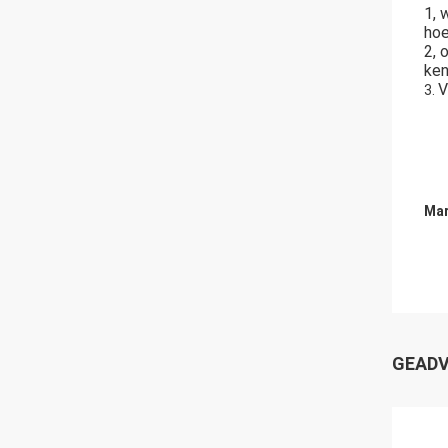
1, 
hoe
2, 
ken
V
3.
Mar
GEADV