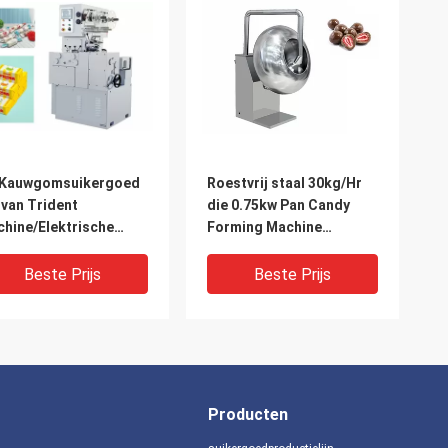
 Kauwgomsuikergoed
Roestvrij staal 30kg/Hr
 van Trident
die 0.75kw Pan Candy
hine/Elektrische
Forming Machine
ai Verpakkende
oppoetsen
chine vormen
Beste Prijs
Beste Prijs
Producten