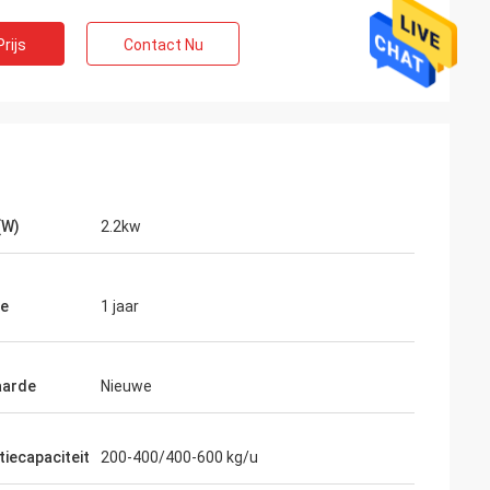
rijs
Contact Nu
(W)
2.2kw
s
ie
1 jaar
oede, éénjarige
t. De machine is
aarde
Nieuwe
iecapaciteit
200-400/400-600 kg/u