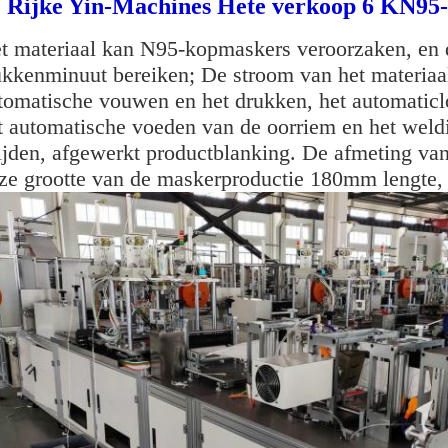
Rijke Yin-Machines Hete verkoop 6 KN95-
t materiaal kan N95-kopmaskers veroorzaken, en d
ukkenminuut bereiken; De stroom van het materiaa
tomatische vouwen en het drukken, het automatic
t automatische voeden van de oorriem en het weld
ijden, afgewerkt productblanking. De afmeting v
ze grootte van de maskerproductie 180mm lengte