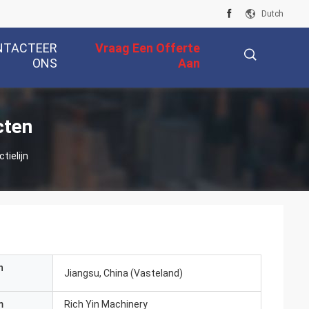
Dutch
NTACTEER
Vraag Een Offerte
ONS
Aan
描
cten
tielijn
述
n
Jiangsu, China (Vasteland)
m
Rich Yin Machinery