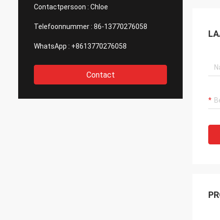
van af
Contactpersoon :
Chloe
nadenk
Gewet
Telefoonnummer :
86-13770276058
LA
WhatsApp :
+8613770276058
Contact
PR