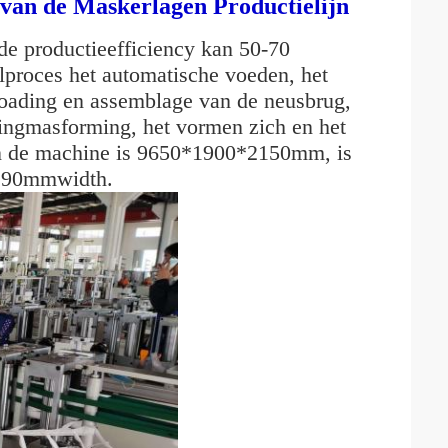
van de Maskerlagen Productielijn
e productieefficiency kan 50-70
lproces het automatische voeden, het
loading en assemblage van de neusbrug,
ingmasforming, het vormen zich en het
an de machine is 9650*1900*2150mm, is
, 90mmwidth.