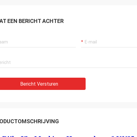
zonderlijk, zeer dankbaar aan de
ende dienst van de verkoper.
enskoper.
AT EEN BERICHT ACHTER
Bericht Versturen
ODUCTOMSCHRIJVING