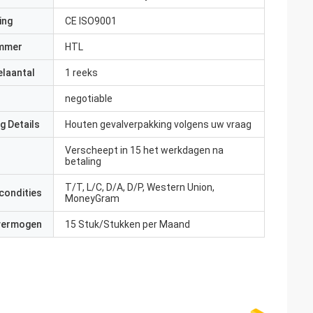
ing
CE ISO9001
mmer
HTL
elaantal
1 reeks
negotiable
g Details
Houten gevalverpakking volgens uw vraag
Verscheept in 15 het werkdagen na
betaling
T/T, L/C, D/A, D/P, Western Union,
condities
MoneyGram
 vermogen
15 Stuk/Stukken per Maand