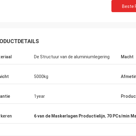
Beste P
ODUCTDETAILS
eriaal
De Structuur van de aluminiumlegering
Macht
icht
5000kg
Afmetin
Muktar
Thoma
geschikt, atmosferisch, echt, is de
De machines zijn zeer g
antie
1year
Product
ek ook zeer snel, selecteert heel
garantie, life-long diens
chines, ziet zeer tevreden dit, is
van goede kwaliteit.
akking zeer hard, strikt, zijn de
keren
6 van de Maskerlagen Productielijn
,
70 PCs/min Ma
ers verzonden video, die
eursregelingen opdragen ook zeer
, fysieke en verkopersbeschrijving