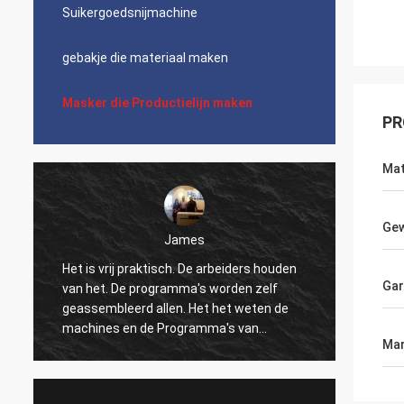
Suikergoedsnijmachine
gebakje die materiaal maken
Masker die Productielijn maken
PR
Mat
Gew
James
Het is vrij praktisch. De arbeiders houden
Mooi, 
Gar
van het. De programma's worden zelf
logisti
geassembleerd allen. Het het weten de
wat ma
machines en de Programma's van
de verp
Mar
numerieke controle kunnen tot het dans
verkop
maken. Ik ben niet comfortabel met alle
Ingeni
gegevens super-permanente montages.
snelle