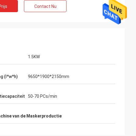
rijs
Contact Nu
1.5KW
g (l*w*h)
9650*1900*2150mm
s
oede, éénjarige
iecapaciteit
50-70 PCs/min
t. De machine is
chine van de Maskerproductie