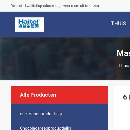
De beste kwaliteitsproducten zijn voor u om uit te kiezen
THUIS
Mas
Thuis
Alle Producten
6 
suikergoedproductielijn
Chocoladereepproductielijn