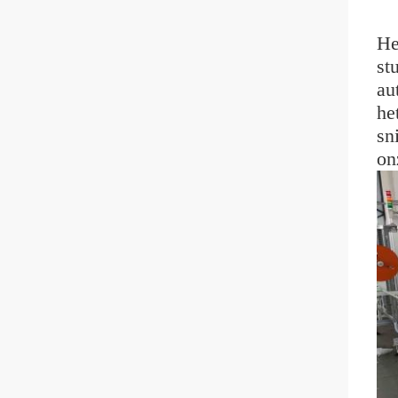
He
st
au
he
sn
on