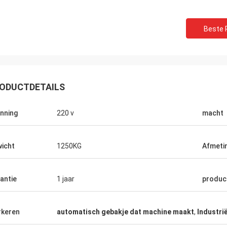
Beste P
ODUCTDETAILS
nning
220 v
macht
Muktar
Thoma
icht
1250KG
Afmeti
geschikt, atmosferisch, echt, is de
De machines zijn zeer g
ek ook zeer snel, selecteert heel
garantie, life-long diens
chines, ziet zeer tevreden dit, is
van goede kwaliteit.
antie
1 jaar
product
akking zeer hard, strikt, zijn de
ers verzonden video, die
eursregelingen opdragen ook zeer
keren
automatisch gebakje dat machine maakt
,
Industri
, fysieke en verkopersbeschrijving