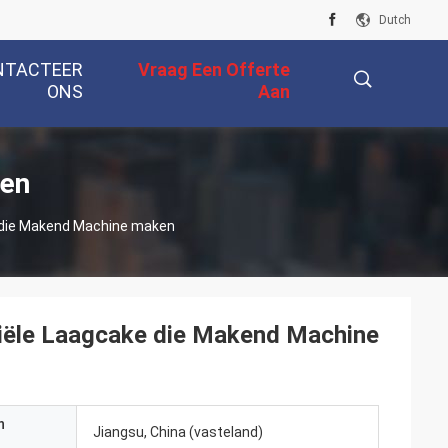
Dutch
NTACTEER
Vraag Een Offerte
ONS
Aan
描
ten
e die Makend Machine maken
述
riële Laagcake die Makend Machine
n
Jiangsu, China (vasteland)