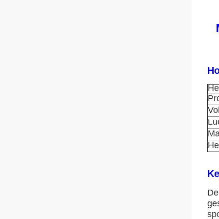
Ho
He
Pr
Vo
Lu
Ma
He
Ke
De
ges
sp