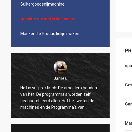
Suikergoedsnijmachine
gebakje die materiaal maken
Masker die Productielijn maken
PR
spa
James
Gew
Het is vrij praktisch. De arbeiders houden
Mooi, 
van het. De programma's worden zelf
logisti
geassembleerd allen. Het het weten de
wat ma
Gar
machines en de Programma's van
de verp
numerieke controle kunnen tot het dans
verkop
maken. Ik ben niet comfortabel met alle
Ingeni
Mar
gegevens super-permanente montages.
snelle