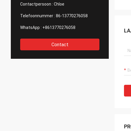
van af
Contactpersoon :
Chloe
nadenk
Gewet
Telefoonnummer :
86-13770276058
WhatsApp :
+8613770276058
LA
Contact
PR