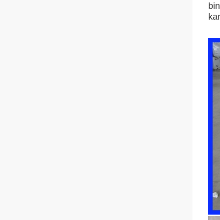
bi
ka