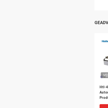
GEADV
VI
Htl-
Auto
Produ
Fabri