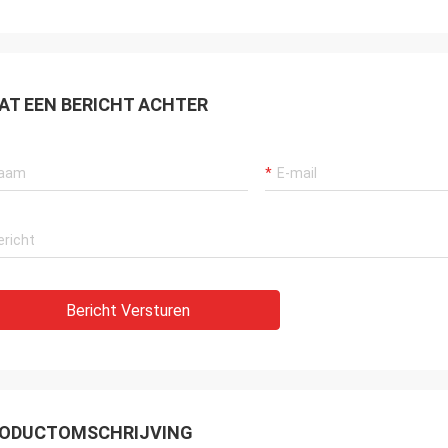
zonderlijk, zeer dankbaar aan de
ende dienst van de verkoper.
enskoper.
AT EEN BERICHT ACHTER
Bericht Versturen
ODUCTOMSCHRIJVING