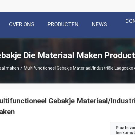
CO
OVER ONS
PRODUCTEN
NEWS
bakje Die Materiaal Maken Produc
iaal maken
/
Multifunctioneel Gebakje Materiaal/Industriële Laagcak
ltifunctioneel Gebakje Materiaal/Indust
aken
Plaats va
herkomst