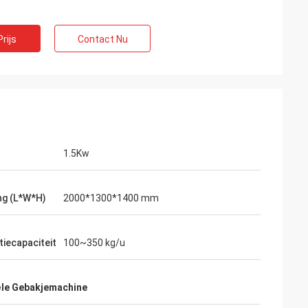
rijs
Contact Nu
1.5Kw
s
ng (L*W*H)
2000*1300*1400 mm
oede, éénjarige
t. De machine is
iecapaciteit
100~350 kg/u
ële Gebakjemachine