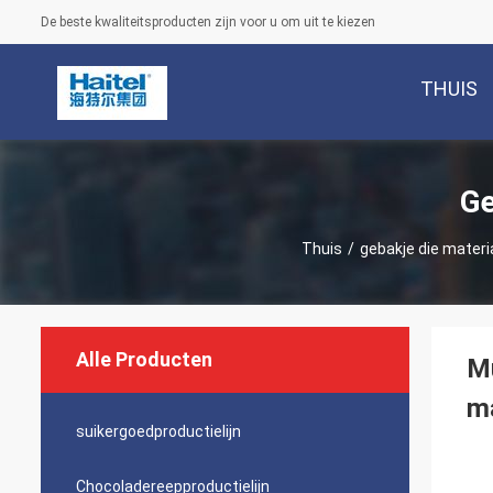
De beste kwaliteitsproducten zijn voor u om uit te kiezen
THUIS
Ge
Thuis
/
gebakje die mater
Alle Producten
Mu
m
suikergoedproductielijn
Chocoladereepproductielijn