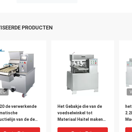
ISEERDE PRODUCTEN
DEO
V
420 de verwerkende
Het Gebakje die van de
het
matische
voedselwinkel tot
2.
ctielijn van de de
Materiaal Haitel maken
Mac
catie van
Kleine Kubussuiker die
vo