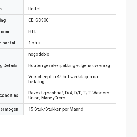
m
Haitel
ing
CE ISO9001
mmer
HTL
elaantal
1 stuk
negotiable
g Details
Houten gevalverpakking volgens uw vraag
Verscheept in 45 het werkdagen na
betaling
Bevestigingsbrief, D/A, D/P, T/T, Western
condities
Union, MoneyGram
 vermogen
15 Stuk/Stukken per Maand