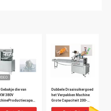
IDEO
 Gebakje die van
Dubbele Draaisuikergoed
2KW 380V
het Verpakken Machine
hineProductiecapaciteit
Grote Capaciteit 200-
rmen 1~4
550pcs/Min