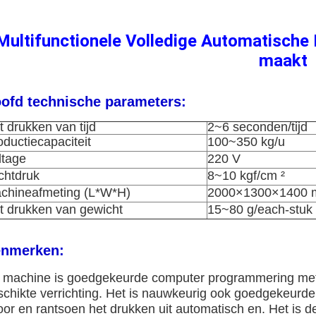
Multifunctionele Volledige Automatische 
maakt
ofd technische parameters:
t drukken van tijd
2~6 seconden/tijd
oductiecapaciteit
100~350 kg/u
ltage
220 V
chtdruk
8~10 kgf/cm ²
chineafmeting (L*W*H)
2000×1300×1400
t drukken van gewicht
15~80 g/each-stuk
nmerken:
 machine is goedgekeurde computer programmering met c
chikte verrichting. Het is nauwkeurig ook goedgekeurde m
oor en rantsoen het drukken uit automatisch en. Het is d