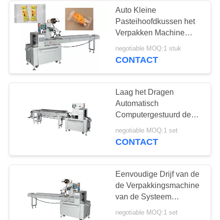
Auto Kleine
Pasteihoofdkussen het
83
Verpakken Machine
suikergoed
Elektrische Gedreven
negotiable MOQ:1 stuk
Type Hoge Efficiënt
CONTACT
verpakkende
machine
Laag het Dragen
Automatisch
Computergestuurd de
Machinehoogtepunt van
34
negotiable MOQ:1 set
de Voedselverpakking
CONTACT
chocolade
verpakkende
Eenvoudige Drijf van de
de Verpakkingsmachine
machine
van de Systeem
Automatische Kamfer
negotiable MOQ:1 set
Hoge snelheids 50-250