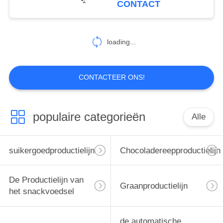
CONTACT
Zak/Min
136
gebakje
loading...
verpakkende
machine
CONTACTEER ONS!
populaire categorieën
Alle
124
Suikergoed die
suikergoedproductielijn
Chocoladereepproductielijn
Machine vormen
De Productielijn van
Graanproductielijn
het snackvoedsel
de automatische