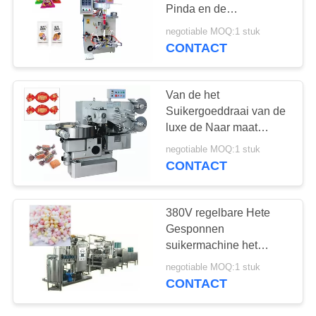
Pinda en de
Verpakkingsmachine
negotiable MOQ:1 stuk
van de
CONTACT
25
Cashewnootstroom
het materiaal van de
Van de het
bakkerijproductie
Suikergoeddraai van de
luxe de Naar maat
gemaakte Rechthoek
negotiable MOQ:1 stuk
Snelheid van de de
CONTACT
Verpakkingsmachine
200-600pcs/Min
34
380V regelbare Hete
de automatische
Gesponnen
suikermachine het
machine van de
Deponeren Snelheid 25-
negotiable MOQ:1 stuk
55n/Min
voedselverpakking
CONTACT