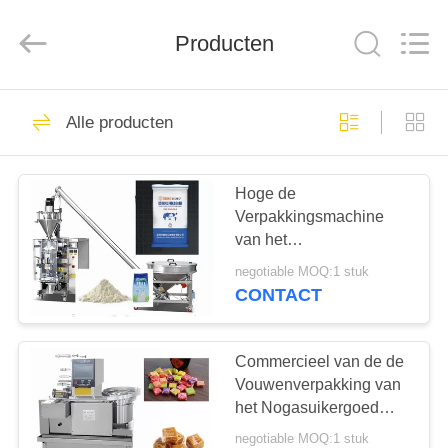
RichYin
Machinery
Co.,
Ltd.
Producten
All
Rights
Reserved.
HUIS
86
Alle producten
suikergoedproductielijn
PRODUCTEN
Hoge de
Verpakkingsmachine
ONGEVEER
van het
ONS
Nauwkeurigheids
negotiable MOQ:1 stuk
Zachte Poeder voor
CONTACT
Restaurant/Huis/Landbouwbed
46
FABRIEKSREIS
Commercieel van de de
Chocoladereepproductiel
KWALITEITSCONTROLE
Vouwenverpakking van
het Nogasuikergoed
Verpakkende Machine
negotiable MOQ:1 stuk