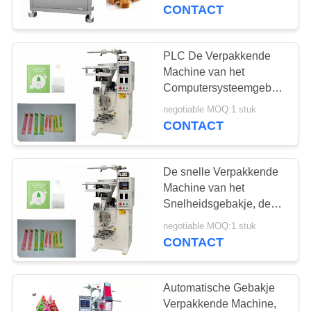
CONTACTEER
Elektrisch Gedreven
CONTACT
Type
ONS
PLC De Verpakkende
30
VERZOEK
Machine van het
De Productielijn van
OM
Computersysteemgebakje,
Automatische Vloeibare
EEN
het snackvoedsel
negotiable MOQ:1 stuk
Verpakkingsmachine
CONTACT
CITAAT
De snelle Verpakkende
SITEMAP
Machine van het
Snelheidsgebakje, de
23
Multifunctionele
PRIVACY
negotiable MOQ:1 stuk
Automatische Machine
CONTACT
POLICY
Graanproductielijn
van de Theeverpakking
Automatische Gebakje
Verpakkende Machine,