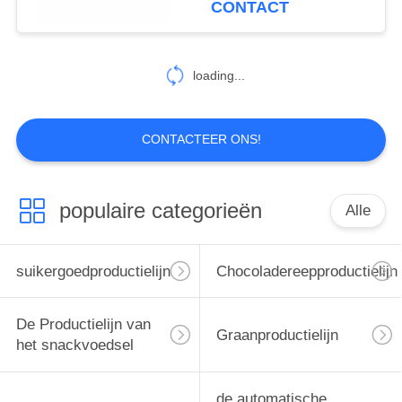
CONTACT
Machine maken 400
Kg/Uur
loading...
CONTACTEER ONS!
populaire categorieën
Alle
suikergoedproductielijn
Chocoladereepproductielijn
De Productielijn van
Graanproductielijn
het snackvoedsel
de automatische