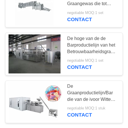
Graangewas die tot
Machine maken Hoge
negotiable MOQ:1 set
Output
CONTACT
De hoge van de de
Barproductielijn van het
Betrouwbaarheidsgraangewa
Controle van de de
negotiable MOQ:1 set
Frequentiesnelheid
CONTACT
Automatische
De
Graanproductielijn/Bar
die van de ivoor Witte
Chocolade Machine
negotiable MOQ:1 stuk
maken
CONTACT