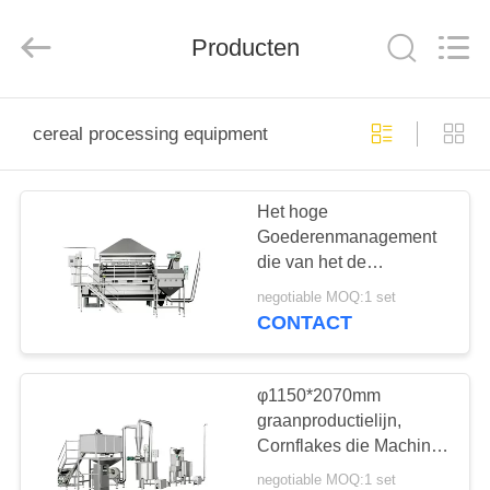
RichYin
Machinery
Co.,
Ltd.
Producten
All
Rights
Reserved.
HUIS
cereal processing equipment
PRODUCTEN
Het hoge
Goederenmanagement
ONGEVEER
die van het de
ONS
Verwerkingsmateriaal
negotiable MOQ:1 set
van het
CONTACT
Productiegraangewas
FABRIEKSREIS
regelmatig werken
φ1150*2070mm
KWALITEITSCONTROLE
graanproductielijn,
Cornflakes die Machine
maken
negotiable MOQ:1 set