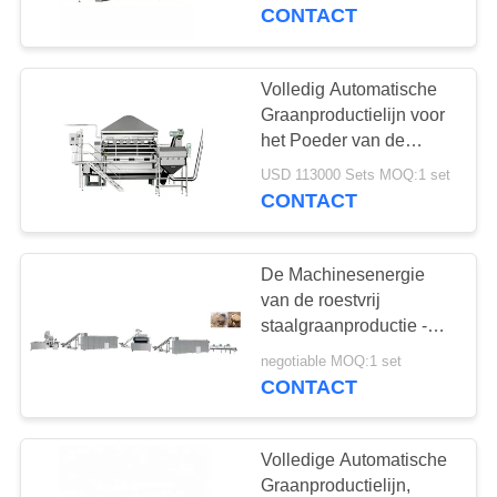
CONTACTEER
CONTACT
ONS
Volledig Automatische
VERZOEK
Graanproductielijn voor
OM
het Poeder van de
Havermeelrijst het
EEN
USD 113000 Sets MOQ:1 set
Maken
CONTACT
CITAAT
De Machinesenergie
SITEMAP
van de roestvrij
staalgraanproductie -
besparings Redelijke
PRIVACY
negotiable MOQ:1 set
Structuur
CONTACT
POLICY
Volledige Automatische
Graanproductielijn,