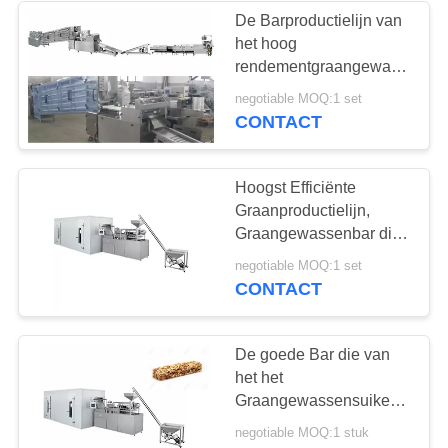
De Barproductielijn van
het hoog
rendementgraangewas
Multi - Functie
negotiable MOQ:1 set
11130*1000*1700mm
CONTACT
Hoogst Efficiënte
Graanproductielijn,
Graangewassenbar die
Machine maken
negotiable MOQ:1 set
CONTACT
De goede Bar die van
het het
Graangewassensuikergoed
van de Prestaties
negotiable MOQ:1 stuk
Automatische Haver tot